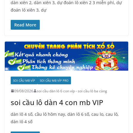
dàn xiên 2, dàn xiên 3, dự đoán lô xiên 2 3 miễn phí, dự
đoán lô xiên 3, dự
Read More
SOI CẦU MB VÍP
SOI CẦU MB VÍP PRO
09/08/2026
soi cầu dàn lô 6 con víp - soi cầu lô ba càng
soi cầu lô dàn 4 con mb VIP
dàn lô 4 số, cầu lô hôm nay, dàn lô 6 số, cau lo, cau lô,
dàn lô 4 số