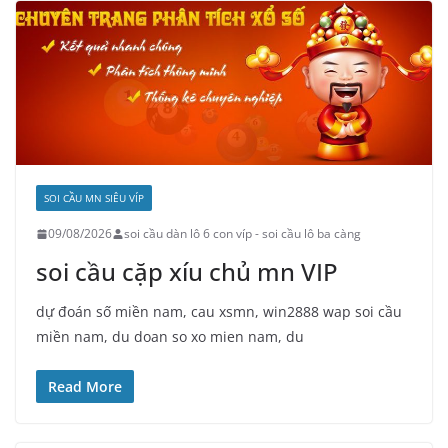
SOI CẦU MN SIÊU VÍP
09/08/2026
soi cầu dàn lô 6 con víp - soi cầu lô ba càng
soi cầu cặp xíu chủ mn VIP
dự đoán số miền nam, cau xsmn, win2888 wap soi cầu
miền nam, du doan so xo mien nam, du
Read More