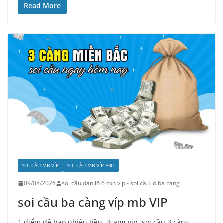
Read More
SOI CẦU MB VÍP
SOI CẦU MB VÍP PRO
09/08/2026
soi cầu dàn lô 6 con víp - soi cầu lô ba càng
soi cầu ba càng víp mb VIP
1 điểm đề bao nhiêu tiền, 3cang vip, soi cầu 3 càng