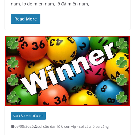
nam, lo de mien nam, lô đá miền nam,
Read More
SOI CẦU MN SIÊU VÍP
09/08/2026
soi cầu dàn lô 6 con víp - soi cầu lô ba càng