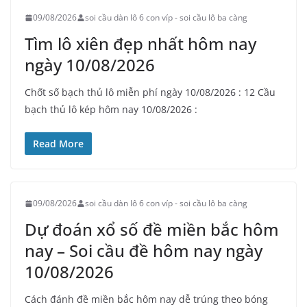
09/08/2026
soi cầu dàn lô 6 con víp - soi cầu lô ba càng
Tìm lô xiên đẹp nhất hôm nay
ngày 10/08/2026
Chốt số bạch thủ lô miễn phí ngày 10/08/2026 : 12 Cầu
bạch thủ lô kép hôm nay 10/08/2026 :
Read More
09/08/2026
soi cầu dàn lô 6 con víp - soi cầu lô ba càng
Dự đoán xổ số đề miền bắc hôm
nay – Soi cầu đề hôm nay ngày
10/08/2026
Cách đánh đề miền bắc hôm nay dễ trúng theo bóng