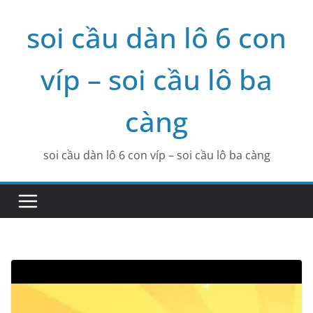
Skip
soi cầu dàn lô 6 con
to
content
víp – soi cầu lô ba
càng
soi cầu dàn lô 6 con víp – soi cầu lô ba càng