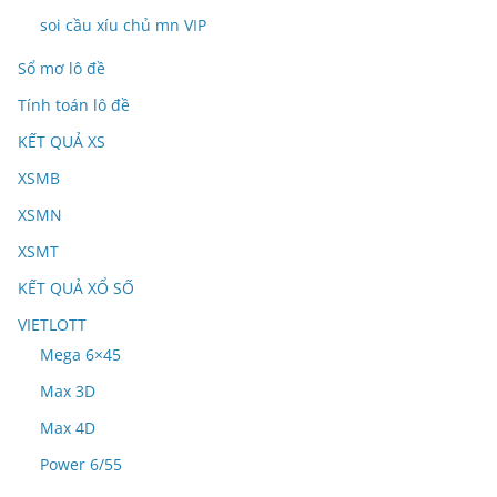
soi cầu xíu chủ mn VIP
Sổ mơ lô đề
Tính toán lô đề
KẾT QUẢ XS
XSMB
XSMN
XSMT
KẾT QUẢ XỔ SỐ
VIETLOTT
Mega 6×45
Max 3D
Max 4D
Power 6/55