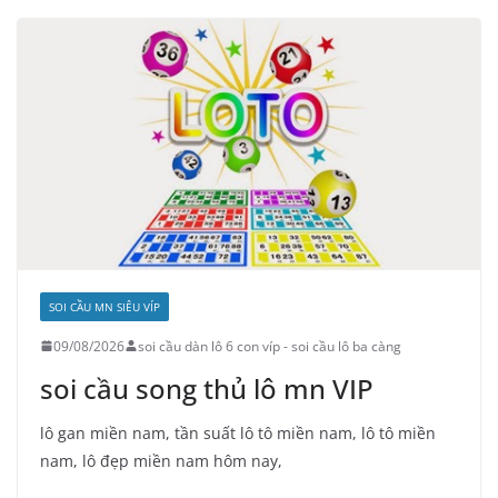
SOI CẦU MN SIÊU VÍP
09/08/2026
soi cầu dàn lô 6 con víp - soi cầu lô ba càng
soi cầu song thủ lô mn VIP
lô gan miền nam, tần suất lô tô miền nam, lô tô miền
nam, lô đẹp miền nam hôm nay,