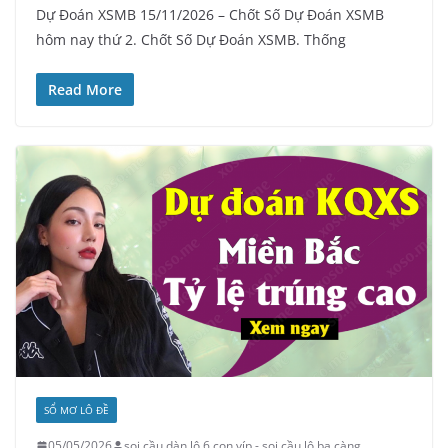
Dự Đoán XSMB 15/11/2026 – Chốt Số Dự Đoán XSMB
hôm nay thứ 2. Chốt Số Dự Đoán XSMB. Thống
Read More
SỔ MƠ LÔ ĐỀ
05/05/2026
soi cầu dàn lô 6 con víp - soi cầu lô ba càng