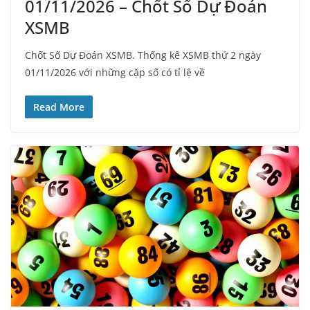
01/11/2026 – Chốt Số Dự Đoán
XSMB
Chốt Số Dự Đoán XSMB. Thống kê XSMB thứ 2 ngày
01/11/2026 với những cặp số có tỉ lệ về
Read More