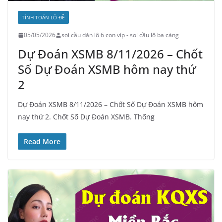
TÍNH TOÁN LÔ ĐỀ
05/05/2026
soi cầu dàn lô 6 con víp - soi cầu lô ba càng
Dự Đoán XSMB 8/11/2026 – Chốt
Số Dự Đoán XSMB hôm nay thứ
2
Dự Đoán XSMB 8/11/2026 – Chốt Số Dự Đoán XSMB hôm
nay thứ 2. Chốt Số Dự Đoán XSMB. Thống
Read More