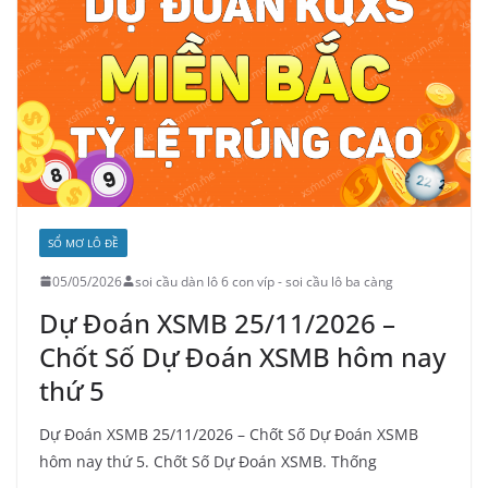
SỔ MƠ LÔ ĐỀ
05/05/2026
soi cầu dàn lô 6 con víp - soi cầu lô ba càng
Dự Đoán XSMB 25/11/2026 –
Chốt Số Dự Đoán XSMB hôm nay
thứ 5
Dự Đoán XSMB 25/11/2026 – Chốt Số Dự Đoán XSMB
hôm nay thứ 5. Chốt Số Dự Đoán XSMB. Thống