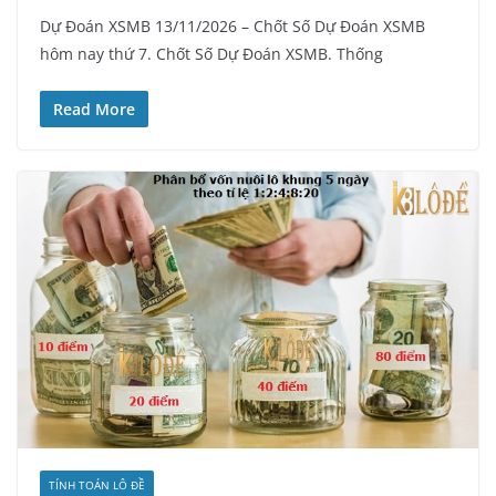
Dự Đoán XSMB 13/11/2026 – Chốt Số Dự Đoán XSMB
hôm nay thứ 7. Chốt Số Dự Đoán XSMB. Thống
Read More
TÍNH TOÁN LÔ ĐỀ