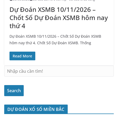
Dự Đoán XSMB 10/11/2026 –
Chốt Số Dự Đoán XSMB hôm nay
thứ 4
Dự Đoán XSMB 10/11/2026 – Chốt Số Dự Đoán XSMB
hôm nay thứ 4. Chốt Số Dự Đoán XSMB. Thống
Read More
Search
DỰ ĐOÁN XỔ SỐ MIỀN BẮC