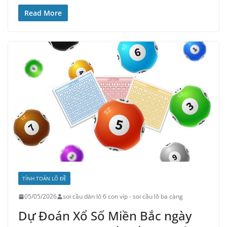
Read More
TÍNH TOÁN LÔ ĐỀ
05/05/2026
soi cầu dàn lô 6 con víp - soi cầu lô ba càng
Dự Đoán Xổ Số Miền Bắc ngày