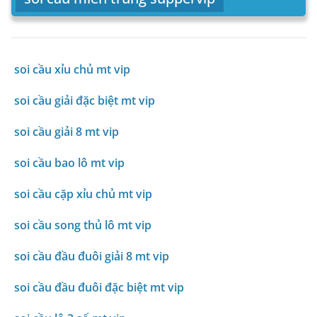
soi cầu xỉu chủ mt vip
soi cầu giải đặc biệt mt vip
soi cầu giải 8 mt vip
soi cầu bao lô mt vip
soi cầu cặp xỉu chủ mt vip
soi cầu song thủ lô mt vip
soi cầu đầu đuôi giải 8 mt vip
soi cầu đầu đuôi đặc biệt mt vip