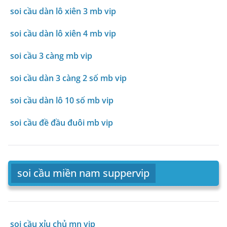
soi cầu dàn lô xiên 3 mb vip
soi cầu dàn lô xiên 4 mb vip
soi cầu 3 càng mb vip
soi cầu dàn 3 càng 2 số mb vip
soi cầu dàn lô 10 số mb vip
soi cầu đề đầu đuôi mb vip
soi cầu miền nam suppervip
soi cầu xỉu chủ mn vip