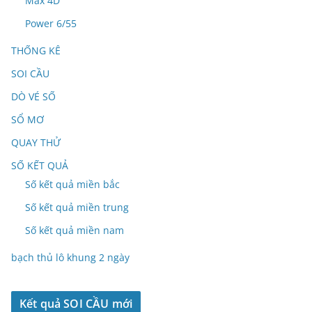
Max 4D
Power 6/55
THỐNG KÊ
SOI CẦU
DÒ VÉ SỐ
SỔ MƠ
QUAY THỬ
SỐ KẾT QUẢ
Số kết quả miền bắc
Số kết quả miền trung
Số kết quả miền nam
bạch thủ lô khung 2 ngày
Kết quả SOI CẦU mới