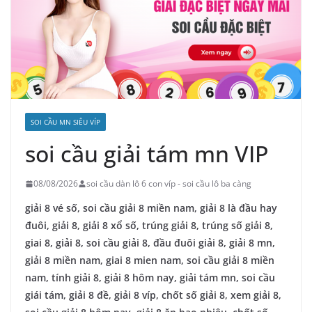
SOI CẦU MN SIÊU VÍP
soi cầu giải tám mn VIP
08/08/2026
soi cầu dàn lô 6 con víp - soi cầu lô ba càng
giải 8 vé số, soi cầu giải 8 miền nam, giải 8 là đầu hay
đuôi, giải 8, giải 8 xổ số, trúng giải 8, trúng số giải 8,
giai 8, giải 8, soi cầu giải 8, đầu đuôi giải 8, giải 8 mn,
giải 8 miền nam, giai 8 mien nam, soi cầu giải 8 miền
nam, tính giải 8, giải 8 hôm nay, giải tám mn, soi cầu
giái tám, giải 8 đề, giải 8 víp, chốt số giải 8, xem giải 8,