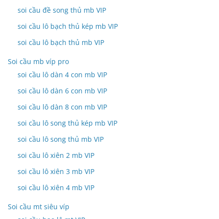
soi cầu đề song thủ mb VIP
soi cầu lô bạch thủ kép mb VIP
soi cầu lô bạch thủ mb VIP
Soi cầu mb víp pro
soi cầu lô dàn 4 con mb VIP
soi cầu lô dàn 6 con mb VIP
soi cầu lô dàn 8 con mb VIP
soi cầu lô song thủ kép mb VIP
soi cầu lô song thủ mb VIP
soi cầu lô xiên 2 mb VIP
soi cầu lô xiên 3 mb VIP
soi cầu lô xiên 4 mb VIP
Soi cầu mt siêu víp