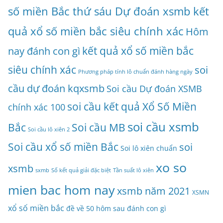
số miền Bắc thứ sáu Dự đoán xsmb kết
quả xổ số miền bắc siêu chính xác
Hôm
kết quả xổ số miền bắc
nay đánh con gì
siêu chính xác
soi
Phương pháp tính lô chuẩn đánh hàng ngày
cầu dự đoán kqxsmb
Soi cầu Dự đoán XSMB
soi cầu kết quả Xổ Số Miền
chính xác 100
soi cầu xsmb
Bắc
Soi cầu MB
Soi cầu lô xiên 2
Soi cầu xổ số miền Bắc
soi
Soi lô xiên chuẩn
xo so
xsmb
sxmb
Số kết quả giải đặc biệt
Tần suất lô xiên
mien bac hom nay
xsmb năm 2021
XSMN
xổ số miền bắc
đề về 50 hôm sau đánh con gì