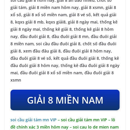
soi cầu giải 8 hôm nay, giải 8 ăn bao nhiêu, chốt số
giải tám, giải 8 miền nam hôm nay, giải 8 xsmn, giải 8
xổ số, giải 8 xổ số miền nam, giải 8 vé số, kết quả giải
8, kqxs giải 8 mb, kqxs giải8, giải 8 ngày mai, thống kê
giải 8 ngày mai, thống kê giải 8, thống kê giải 8 hôm
nay, đầu đuôi giải 8, đầu đuôi giải 8 mn, đầu đuôi giải
8 miền nam, soi cầu đầu đuôi giải 8, chốt số đầu đuôi
giải 8, xem đầu đâu giải 8, đầu đuôi giải 8 hôm nay,
đầu đuôi giải 8 vé số, kết quả đầu đuôi giải 8, thống kê
đầu đuôi giải 8 hôm nay, thống kê đầu đuôi giải 8 ngày
mai, đầu đuôi giải 8 xổ số miền nam, đầu đuôi giải 8
xsmn
GIẢI 8 MIỀN NAM
soi cầu giải tám mn VIP
– soi cầu giải tám mn VIP – lô
đề chính xác 3 miền hôm nay – soi cau lo de mien nam