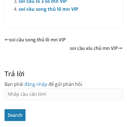
soi cầu lô 3 số mn VIP
soi cầu song thủ lô mn VIP
soi cầu song thủ lô mn VIP
soi cầu xíu chủ mn VIP
Trả lời
Bạn phải
đăng nhập
để gửi phản hồi.
Search