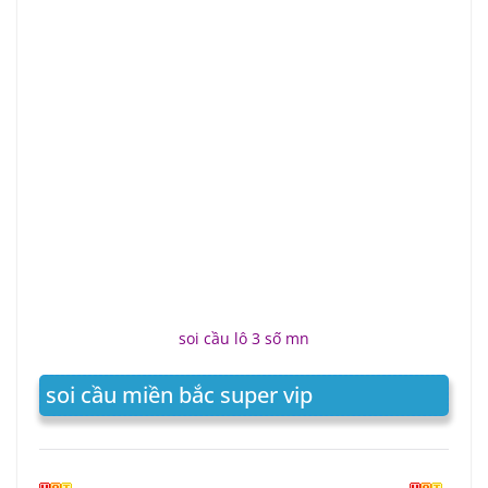
soi cầu lô 3 số mn
soi cầu miền bắc super vip