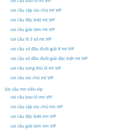
soi cầu bao lô mt VIP
soi cầu cặp xíu chủ mt VIP
soi cầu đặc biệt mt VIP
soi cầu giải tám mt VIP
soi cầu lô 3 số mt VIP
soi cầu sớ đầu đuôi giải 8 mt VIP
soi cầu sớ đầu đuôi giải đặc biệt mt VIP
soi cầu song thủ lô mt VIP
soi cầu xíu chủ mt VIP
Soi cầu mn siêu víp
soi cầu bao lô mn VIP
soi cầu cặp xíu chủ mn VIP
soi cầu đặc biệt mn VIP
soi cầu giải tám mn VIP