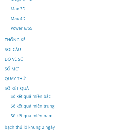
Max 3D
Max 4D
Power 6/55
THỐNG KÊ
SOI CẦU
DÒ VÉ SỐ
SỔ MƠ
QUAY THỬ
SỐ KẾT QUẢ
Số kết quả miền bắc
Số kết quả miền trung
Số kết quả miền nam
bạch thủ lô khung 2 ngày