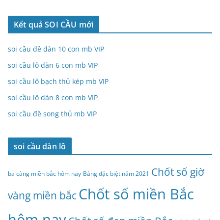
Kết quả SOI CẦU mới
soi cầu đề dàn 10 con mb VIP
soi cầu lô dàn 6 con mb VIP
soi cầu lô bạch thủ kép mb VIP
soi cầu lô dàn 8 con mb VIP
soi cầu đề song thủ mb VIP
soi cầu dàn lô
Chốt số giờ
ba càng miền bắc hôm nay
Bảng đặc biệt năm 2021
Chốt số miền Bắc
vàng miền bắc
hôm nay