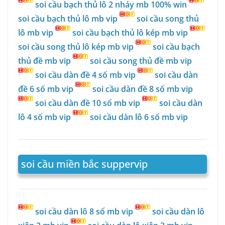
soi cầu bạch thủ lô 2 nháy mb 100% win
soi cầu bạch thủ lô mb vip
soi cầu song thủ
lô mb vip
soi cầu bạch thủ lô kép mb vip
soi cầu song thủ lô kép mb vip
soi cầu bạch
thủ đề mb vip
soi cầu song thủ đề mb vip
soi cầu dàn đề 4 số mb vip
soi cầu dàn
đề 6 số mb vip
soi cầu dàn đề 8 số mb vip
soi cầu dàn đề 10 số mb vip
soi cầu dàn
lô 4 số mb vip
soi cầu dàn lô 6 số mb vip
soi cầu miền bắc suppervip
soi cầu dàn lô 8 số mb vip
soi cầu dàn lô