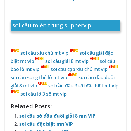
soi cầu miền trung suppervip
soi cầu xỉu chủ mt vip
soi cầu giải đặc
biệt mt vip
soi cầu giải 8 mt vip
soi cầu
bao lô mt vip
soi cầu cặp xỉu chủ mt vip
soi cầu song thủ lô mt vip
soi cầu đầu đuôi
giải 8 mt vip
soi cầu đầu đuôi đặc biệt mt vip
soi cầu lô 3 số mt vip
Related Posts:
soi cầu sớ đầu đuôi giải 8 mn VIP
soi cầu đặc biệt mn VIP