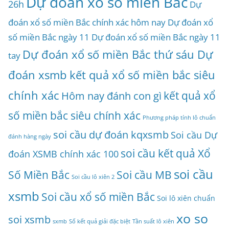
Dự đoán xổ số miền Bắc
26h
Dự
đoán xổ số miền Bắc chính xác hôm nay
Dự đoán xổ
số miền Bắc ngày 11
Dự đoán xổ số miền Bắc ngày 11
Dự đoán xổ số miền Bắc thứ sáu Dự
tay
đoán xsmb kết quả xổ số miền bắc siêu
chính xác
kết quả xổ
Hôm nay đánh con gì
số miền bắc siêu chính xác
Phương pháp tính lô chuẩn
soi cầu dự đoán kqxsmb
Soi cầu Dự
đánh hàng ngày
soi cầu kết quả Xổ
đoán XSMB chính xác 100
soi cầu
Số Miền Bắc
Soi cầu MB
Soi cầu lô xiên 2
xsmb
Soi cầu xổ số miền Bắc
Soi lô xiên chuẩn
xo so
soi xsmb
sxmb
Số kết quả giải đặc biệt
Tần suất lô xiên