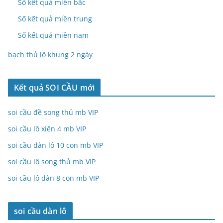
Số kết quả miền bắc
Số kết quả miền trung
Số kết quả miền nam
bạch thủ lô khung 2 ngày
Kết quả SOI CẦU mới
soi cầu đề song thủ mb VIP
soi cầu lô xiên 4 mb VIP
soi cầu dàn lô 10 con mb VIP
soi cầu lô song thủ mb VIP
soi cầu lô dàn 8 con mb VIP
soi cầu dàn lô