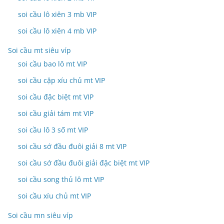
soi cầu lô xiên 3 mb VIP
soi cầu lô xiên 4 mb VIP
Soi cầu mt siêu víp
soi cầu bao lô mt VIP
soi cầu cặp xíu chủ mt VIP
soi cầu đặc biệt mt VIP
soi cầu giải tám mt VIP
soi cầu lô 3 số mt VIP
soi cầu sớ đầu đuôi giải 8 mt VIP
soi cầu sớ đầu đuôi giải đặc biệt mt VIP
soi cầu song thủ lô mt VIP
soi cầu xíu chủ mt VIP
Soi cầu mn siêu víp