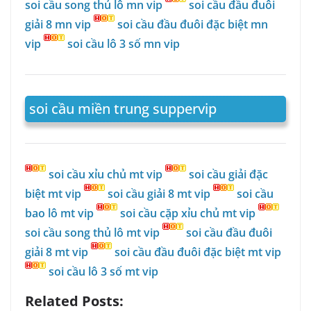
soi cầu song thủ lô mn vip
soi cầu đầu đuôi
giải 8 mn vip
soi cầu đầu đuôi đặc biệt mn
vip
soi cầu lô 3 số mn vip
soi cầu miền trung suppervip
soi cầu xỉu chủ mt vip
soi cầu giải đặc
biệt mt vip
soi cầu giải 8 mt vip
soi cầu
bao lô mt vip
soi cầu cặp xỉu chủ mt vip
soi cầu song thủ lô mt vip
soi cầu đầu đuôi
giải 8 mt vip
soi cầu đầu đuôi đặc biệt mt vip
soi cầu lô 3 số mt vip
Related Posts: