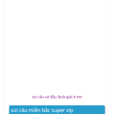
soi cầu sớ đầu đuôi giải 8 mn
soi cầu miền bắc super vip