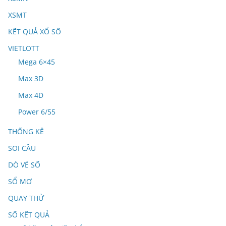
XSMT
KẾT QUẢ XỔ SỐ
VIETLOTT
Mega 6×45
Max 3D
Max 4D
Power 6/55
THỐNG KÊ
SOI CẦU
DÒ VÉ SỐ
SỔ MƠ
QUAY THỬ
SỐ KẾT QUẢ