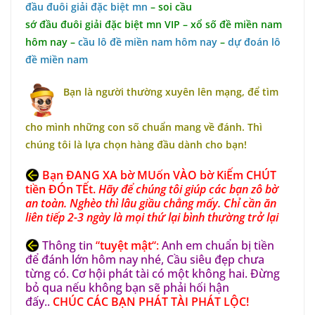
đầu đuôi giải đặc biệt mn
– soi cầu
sớ đầu đuôi giải đặc biệt mn VIP – xổ số đề miền nam
hôm nay –
cầu lô đề miền nam hôm nay
–
dự đoán lô
đề miền nam
Bạn là người thường xuyên lên mạng, để tìm
cho mình những con số chuẩn mang về đánh. Thì
chúng tôi là lựa chọn hàng đầu dành cho bạn!
Bạn ĐANG XA bờ MUốn VÀO bờ KiẾm CHÚT
tiền ĐÓn TẾt.
Hãy để chúng tôi giúp các bạn zô bờ
an toàn. Nghèo thì lâu giầu chẳng mấy. Chỉ cần ăn
liên tiếp 2-3 ngày là mọi thứ lại bình thường trở lại
Thông tin
“
tuyệt mật
“:
Anh em chuẩn bị tiền
để đánh lớn hôm nay nhé, Cầu
siêu đẹp chưa
từng có. Cơ hội phát tài có một không hai. Đừng
bỏ qua nếu không bạn sẽ phải hối hận
đấy..
CHÚC CÁC BẠN PHÁT TÀI PHÁT LỘC!