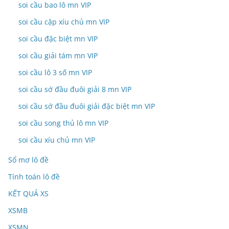
soi cầu bao lô mn VIP
soi cầu cặp xíu chủ mn VIP
soi cầu đặc biệt mn VIP
soi cầu giải tám mn VIP
soi cầu lô 3 số mn VIP
soi cầu sớ đầu đuôi giải 8 mn VIP
soi cầu sớ đầu đuôi giải đặc biệt mn VIP
soi cầu song thủ lô mn VIP
soi cầu xíu chủ mn VIP
Sổ mơ lô đề
Tính toán lô đề
KẾT QUẢ XS
XSMB
XSMN